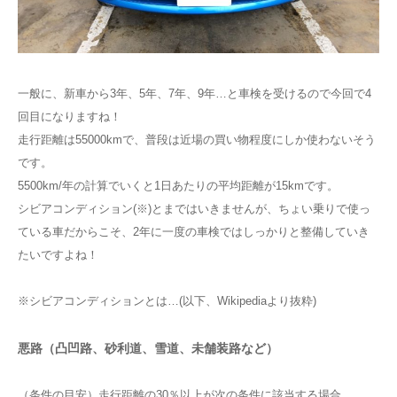
一般に、新車から3年、5年、7年、9年…と車検を受けるので今回で4
回目になりますね！
走行距離は55000kmで、普段は近場の買い物程度にしか使わないそう
です。
5500km/年の計算でいくと1日あたりの平均距離が15kmです。
シビアコンディション(※)とまではいきませんが、ちょい乗りで使っ
ている車だからこそ、2年に一度の車検ではしっかりと整備していき
たいですよね！
※シビアコンディションとは…(以下、Wikipediaより抜粋)
悪路（凸凹路、砂利道、雪道、未舗装路など）
（条件の目安）走行距離の30％以上が次の条件に該当する場合