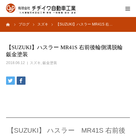
ーム
ブログ
スズキ
【SUZUKI】ハスラー MR41S 右…
会社概要
サービス内容
【SUZUKI】ハスラー MR41S 右前後輪側溝脱輪
鈑金塗装
よくあるご質問
2018.06.12
スズキ
,
鈑金塗装
採用情報
お問い合わせ
【SUZUKI】 ハスラー MR41S 右前後