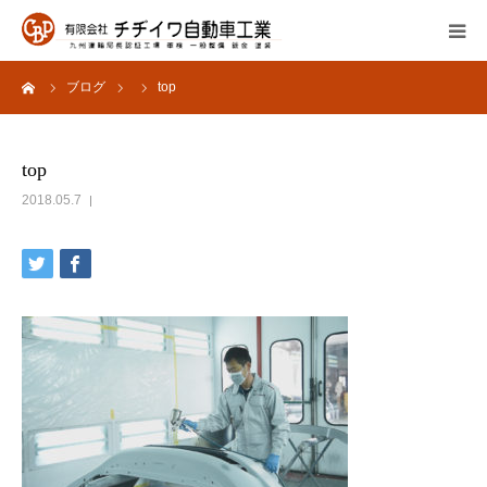
ーム
ブログ
top
会社概要
サービス内容
top
2018.05.7
よくあるご質問
採用情報
お問い合わせ