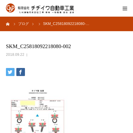
ーム
ブログ
SKM_C25818092218080-…
会社概要
サービス内容
SKM_C25818092218080-002
2018.09.22
よくあるご質問
採用情報
お問い合わせ