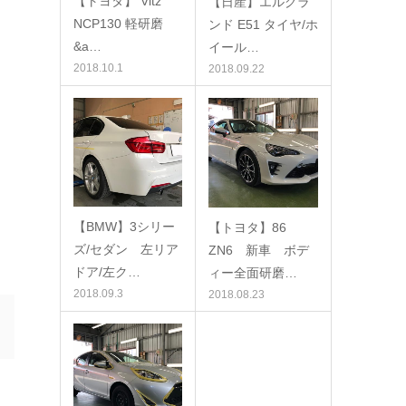
【トヨタ】 Vitz
【日産】エルグラ
NCP130 軽研磨
ンド E51 タイヤ/ホ
&a…
イール…
2018.10.1
2018.09.22
【BMW】3シリー
【トヨタ】86
ズ/セダン 左リア
ZN6 新車 ボデ
ドア/左ク…
ィー全面研磨…
2018.09.3
2018.08.23