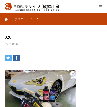
ーム
ブログ
020
会社概要
サービス内容
020
2018.08.6
よくあるご質問
採用情報
お問い合わせ