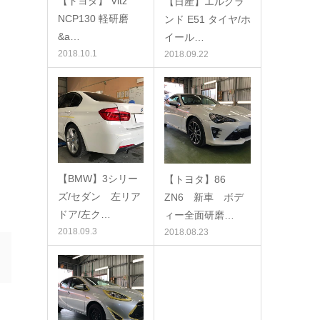
【トヨタ】 Vitz
【日産】エルグラ
NCP130 軽研磨
ンド E51 タイヤ/ホ
&a…
イール…
2018.10.1
2018.09.22
【BMW】3シリー
【トヨタ】86
ズ/セダン 左リア
ZN6 新車 ボデ
ドア/左ク…
ィー全面研磨…
2018.09.3
2018.08.23