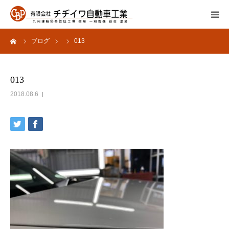
ーム
ブログ
013
会社概要
サービス内容
013
2018.08.6
よくあるご質問
採用情報
お問い合わせ