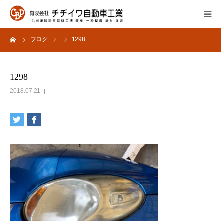
ーム
ブログ
1298
会社概要
サービス内容
1298
2018.07.21
よくあるご質問
採用情報
お問い合わせ