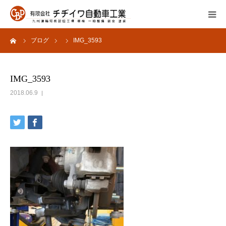
ーム
ブログ
IMG_3593
会社概要
サービス内容
IMG_3593
2018.06.9
よくあるご質問
採用情報
お問い合わせ