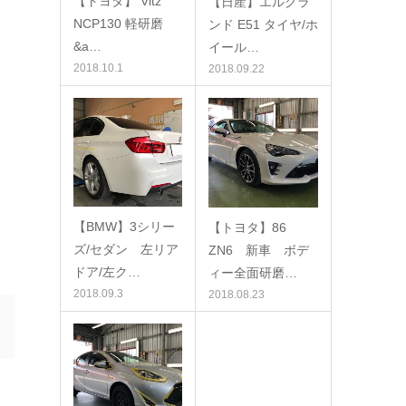
【トヨタ】 Vitz
【日産】エルグラ
NCP130 軽研磨
ンド E51 タイヤ/ホ
&a…
イール…
2018.10.1
2018.09.22
【BMW】3シリー
【トヨタ】86
ズ/セダン 左リア
ZN6 新車 ボデ
ドア/左ク…
ィー全面研磨…
2018.09.3
2018.08.23